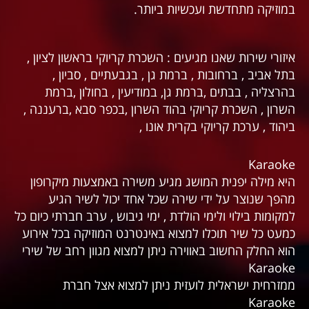
במוזיקה מתחדשת ועכשיות ביותר.
איזורי שירות שאנו מגיעים : השכרת קריוקי בראשון לציון ,
בתל אביב , ברחובות , ברמת גן , בגבעתיים , סביון ,
בהרצליה , בבתים ,ברמת גן, במודיעין , בחולון ,ברמת
השרון , השכרת קריוקי בהוד השרון ,בכפר סבא ,ברעננה ,
ביהוד , ערכת קריוקי בקרית אונו ,
Karaoke
היא מילה יפנית המושג מגיע משירה באמצעות מיקרופון
מהפך שנוצר על ידי שירה שכל אחד יכול לשיר הגיע
למקומות בילוי ולימי הולדת , ימי גיבוש , ערב חברתי כיום כל
כמעט כל שיר תוכלו למצוא באינטרנט המוזיקה בכל אירוע
הוא החלק החשוב באווירה ניתן למצוא מגוון רחב של שירי
Karaoke
ממזרחית ישראלית לועזית ניתן למצוא אצל חברת
Karaoke